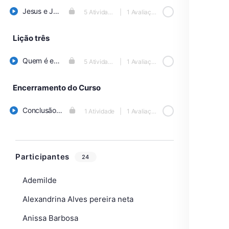
Jesus e João: Dois nascimentos milagrosos
5 Atividades
|
1 Avaliação
Lição três
Quem é esse homem? O início do ministério de Jesus
5 Atividades
|
1 Avaliação
Encerramento do Curso
Conclusão do Curso
1 Atividade
|
1 Avaliação
Participantes
24
Ademilde
Alexandrina Alves pereira neta
Anissa Barbosa