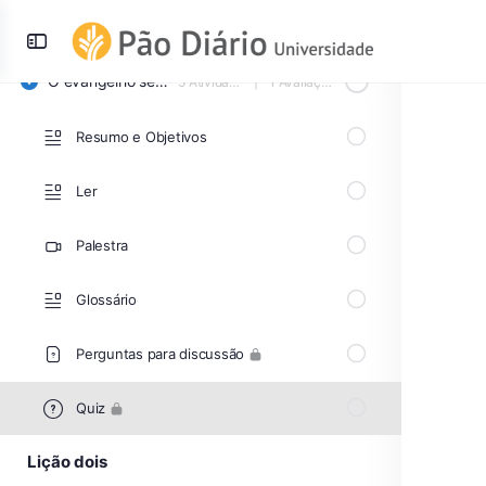
Lição um
Toggle
Side
O evangelho segundo Lucas e João
5 Atividades
|
1 Avaliação
Panel
Resumo e Objetivos
Ler
Palestra
Glossário
Perguntas para discussão
Quiz
Lição dois