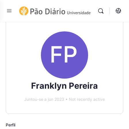
Franklyn Pereira
Juntou-se a jun 2023
•
Not recently active
Perfil