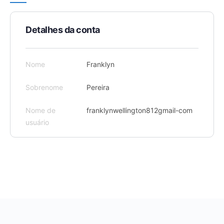
Detalhes da conta
Nome
Franklyn
Sobrenome
Pereira
Nome de
franklynwellington812gmail-com
usuário