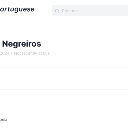
Procurar:
 Negreiros
l 2024
•
Not recently active
bela