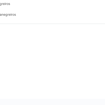
greiros
anegreiros