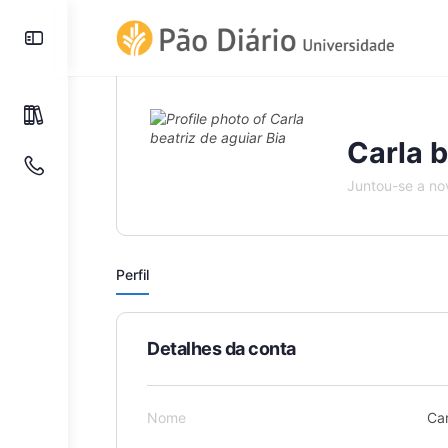
Carla b
Juntou-se a n
Perfil
Detalhes da conta
Nome
Car