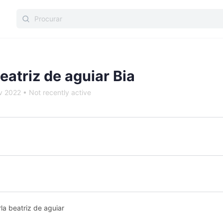
Procurar:
eatriz de aguiar Bia
ov 2022
•
Not recently active
la beatriz de aguiar