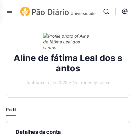
Aline de fátima Leal dos s
antos
Juntou-se a jun 2023
•
Not recently active
Perfil
Detalhes da conta