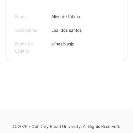
Nome
Aline de fátima
Sobrenome
Leal dos santos
Nome de
alinesilvasjp
usuário
© 2026 - Our Daily Bread University. All Rights Reserved.
Menu