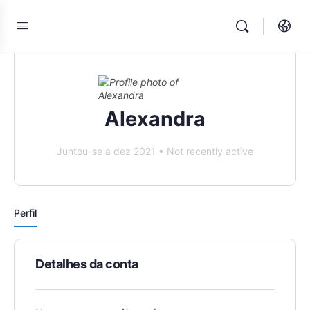
Alexandra
Juntou-se a dez 2021
•
Not recently active
Perfil
Detalhes da conta