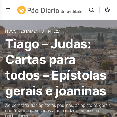
NOVO TESTAMENTO
| NT227
Tiago – Judas:
Cartas para
todos – Epístolas
gerais e joaninas
Ao contrário das epístolas paulinas, as epístolas gerais
não foram endereçadas a uma cidade ou pessoa
particulares.