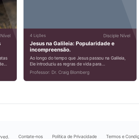
 Nível
4 Lições
Disciple Nível
s
Jesus na Galileia: Popularidade e
incompreensão.
atas
Ao longo do tempo que Jesus passou na Galileia,
e...
Ele introduziu as regras de vida para...
Professor:
Dr. Craig Blomberg
Contate-nos
Política de Privacidade
Termos e Condi
rved.