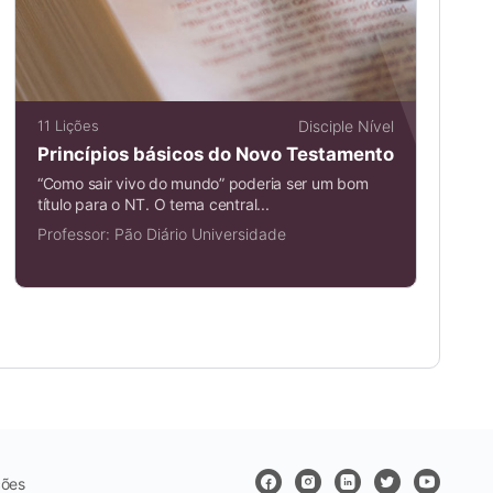
11 Lições
Disciple Nível
Princípios básicos do Novo Testamento
“Como sair vivo do mundo” poderia ser um bom
título para o NT. O tema central...
Professor:
Pão Diário Universidade
ções