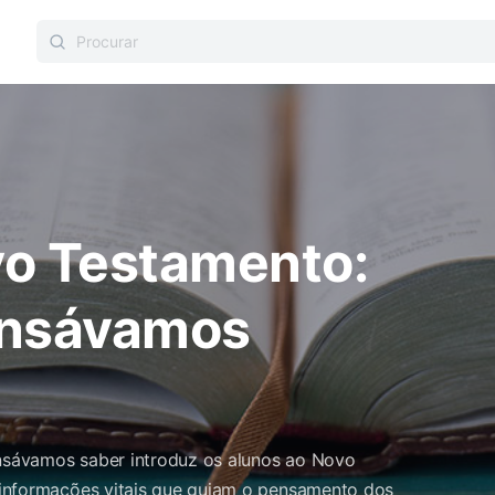
Procurar:
vo Testamento:
ensávamos
sávamos saber introduz os alunos ao Novo
 informações vitais que guiam o pensamento dos