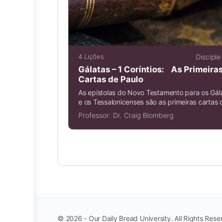
4 Lições
Disciple
Gálatas – 1 Coríntios: As Primeira
Cartas de Paulo
As epístolas do Novo Testamento para os Gál
e os Tessalonicenses são as primeiras cartas d
Professor:
Dr. Craig Blomberg
© 2026 - Our Daily Bread University. All Rights Rese